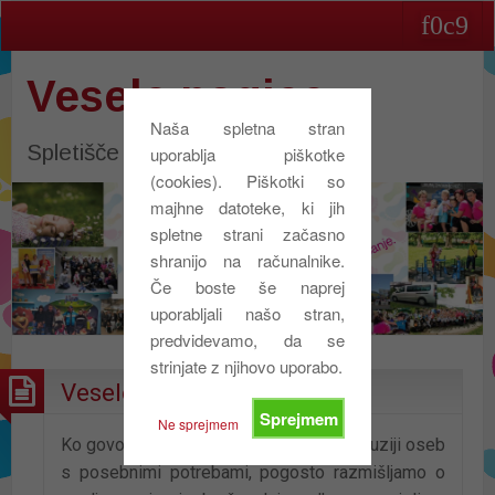
Vesele nogice
Naša spletna stran
Spletišče društva Vesele nogice
uporablja piškotke
(cookies). Piškotki so
majhne datoteke, ki jih
spletne strani začasno
shranijo na računalnike.
Če boste še naprej
uporabljali našo stran,
predvidevamo, da se
strinjate z njihovo uporabo.
Vesele nogice v kinu
Sprejmem
Ne sprejmem
Ko govorimo o vključevanju oziroma inkluziji oseb
s posebnimi potrebami, pogosto razmišljamo o