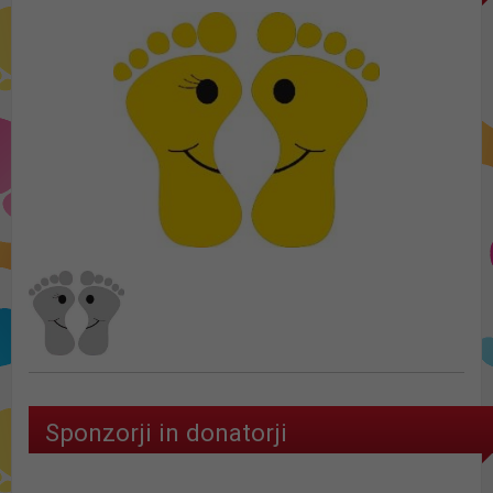
Sponzorji in donatorji