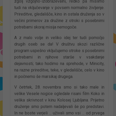
zgolj vzgojno-izobraževalni, redko pa mislimo
tudi na vključevanje v povsem normalno življenje.
Prireditve, gledališče, kino in ostala druženja so v
večini primerov za družine z otroki s posebnimi
potrebami skoraj misija nemogoče.
A z malo volje in veliko idej ter tudi pomočjo
drugih oseb se da! V društvu skozi različne
program uspešno vključujemo otroke s posebnimi
potrebami in njihove starše v vsakdanje
dejavnosti; tako hodimo na sprehode, v Minicity,
na razne prireditve, teke, v gledališče, celo v kino
in počnemo še marsikaj drugega.
V četrtek, 28. novembra smo si tako male in
velike Vesele nogice ogledale risani film Koko in
velika skrivnost v kinu Kolosej Ljubljana. Prijetno
druženje smo potem nadaljevali še po predstavi.
In ne boste verjeli … uživali smo vsi … od prvega