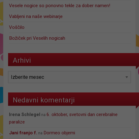
Vesele nogice so ponovno tekle za dober namen!
Vabljeni na naše webinarje
Voščilo
Božiček pri Veselih nogicah
Arhivi
Arhivi
Nedavni komentarji
6. oktober, svetovni dan cerebralne
Irena Schlegel
na
paralize
jani franjo f.
Dormeo objemi
na