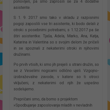
ponovljen, pa smo zaprosili še za 4 dodatne
asistente.
S 1. 9. 2017 smo tako v skladu z razpisnimi
pogoji zaposlili vse tri asistente, ki bodo delali z
otroki s posebnimi potrebami, s 1.12.2017 pa še
štiri asistentke. Tjaša, Adela, Marko, Ana, Katja,
Katarina in Valentina so s svojim delom že pričeli
in se spoznali z nekaterimi otroki in njihovimi
družinami.
Po prvih vtisih, ki smo jih prejeli s strani družin, so
se z Veselimi nogicami odlično ujeli. Vzgojno-
izobraževalne zavode, v katere so ti otroci
vključeni, z nekaterimi od njih že uspešno
sodelujemo.
Prepričani smo, da bomo s projektom
»Spodbujanje zaposlovanja mladih v nevladnih