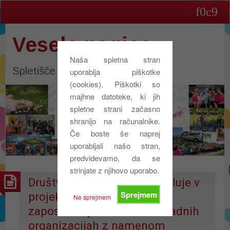
Vesele nogice
Naša spletna stran
Spletišče društva Vesele nogice
uporablja piškotke
(cookies). Piškotki so
majhne datoteke, ki jih
spletne strani začasno
shranijo na računalnike.
Če boste še naprej
uporabljali našo stran,
predvidevamo, da se
strinjate z njihovo uporabo.
Društvo Vesele nogice sodeluje v
Sprejmem
projektu “Spodbujanje
Ne sprejmem
zaposlovanja mladih v nevladnih
organizacijah z namenom