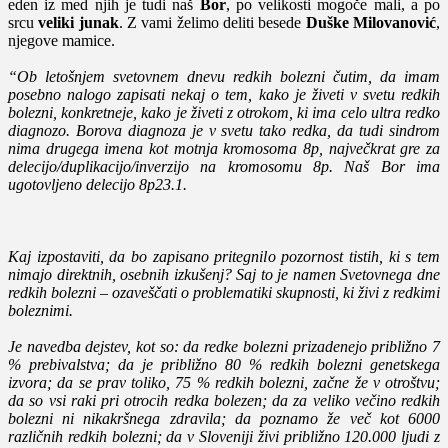
eden iz med njih je tudi naš
Bor
, po velikosti mogoče mali, a po
srcu
veliki junak
. Z vami želimo deliti besede
Duške Milovanović
,
njegove mamice.
“Ob letošnjem svetovnem dnevu redkih bolezni čutim, da imam
posebno nalogo zapisati nekaj o tem, kako je živeti v svetu redkih
bolezni, konkretneje, kako je živeti z otrokom, ki ima celo ultra redko
diagnozo. Borova diagnoza je v svetu tako redka, da tudi sindrom
nima drugega imena kot motnja kromosoma 8p, največkrat gre za
delecijo/duplikacijo/inverzijo na kromosomu 8p. Naš Bor ima
ugotovljeno delecijo 8p23.1.
Kaj izpostaviti, da bo zapisano pritegnilo pozornost tistih, ki s tem
nimajo direktnih, osebnih izkušenj? Saj to je namen Svetovnega dne
redkih bolezni – ozaveščati o problematiki skupnosti, ki živi z redkimi
boleznimi.
Je navedba dejstev, kot so: da redke bolezni prizadenejo približno 7
% prebivalstva; da je približno 80 % redkih bolezni genetskega
izvora; da se prav toliko, 75 % redkih bolezni, začne že v otroštvu;
da so vsi raki pri otrocih redka bolezen; da za veliko večino redkih
bolezni ni nikakršnega zdravila; da poznamo že več kot 6000
različnih redkih bolezni; da v Sloveniji živi približno 120.000 ljudi z