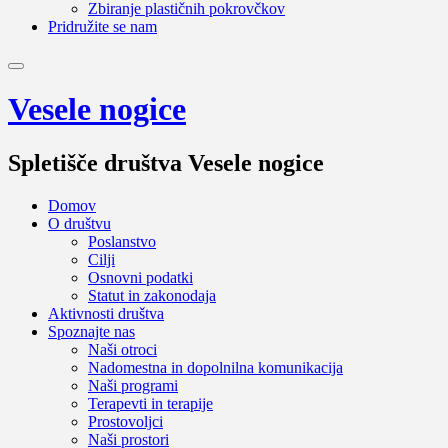
Zbiranje plastičnih pokrovčkov
Pridružite se nam
Vesele nogice
Spletišče društva Vesele nogice
Domov
O društvu
Poslanstvo
Cilji
Osnovni podatki
Statut in zakonodaja
Aktivnosti društva
Spoznajte nas
Naši otroci
Nadomestna in dopolnilna komunikacija
Naši programi
Terapevti in terapije
Prostovoljci
Naši prostori