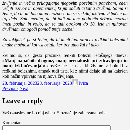
življenja in večno prilagajanje njegovim posebnim potrebam, eden
večjih izzivov in obremenitev, ki jih občuti celotna družina. Sama si
želim, da bi mi bila dana možnost, da se še kdaj aktivno vključim na
trg dela. Zato menim, da bi tudi na tem področju država morala
imeti posluh in voljo, da se tudi otrokom do 18. leta in njihovim
družinam omogoči pomoč tretje osebe!
Za zaključek pa si želim, da bi imeli tudi otroci z redkimi boleznimi
enake možnosti kot vsi ostali, ker trenutno žal ni tako.”
Želimo si, da geslo praznika redkih bolezni letošnjega dneva:
»Manj napačnih diagnoz, manj neenakosti pri zdravljenju in
manj izključevanja!«
doseže ne le nas, ki živimo z bolniki z
redkimi boleznimi, ampak tudi tiste, ki z njimi delajo ali na kakršen
koli način vplivajo na njihova življenja.
28. februarja, 2023
28. februarja, 2023
Ivica
Previous
Next
Leave a reply
Vaš e-naslov ne bo objavljen.
*
označuje zahtevana polja
Komentar