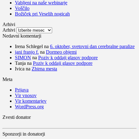
Vabljeni na naše webinarje
Voščilo
Božiček pri Veselih nogicah
Arhivi
Arhivi
Nedavni komentarji
Irena Schlegel
na
6. oktober, svetovni dan cerebralne paralize
jani franjo f.
na
Dormeo objemi
SIMON
na
Poziv k oddaji glasov podpore
Tanja
na
Poziv k oddaji glasov podpore
Ivica
na
Zbirna mesta
Meta
Prijava
Vir vnosov
Vir komentarjev
WordPress.org
Zvesti donator
Sponzorji in donatorji