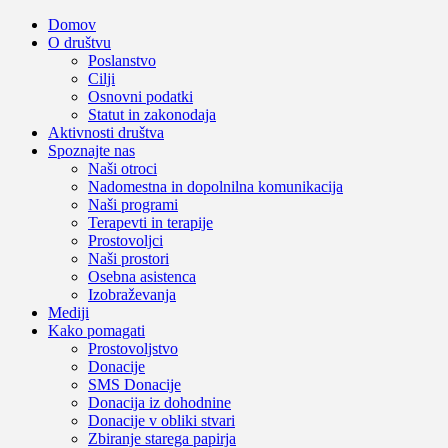
Domov
O društvu
Poslanstvo
Cilji
Osnovni podatki
Statut in zakonodaja
Aktivnosti društva
Spoznajte nas
Naši otroci
Nadomestna in dopolnilna komunikacija
Naši programi
Terapevti in terapije
Prostovoljci
Naši prostori
Osebna asistenca
Izobraževanja
Mediji
Kako pomagati
Prostovoljstvo
Donacije
SMS Donacije
Donacija iz dohodnine
Donacije v obliki stvari
Zbiranje starega papirja