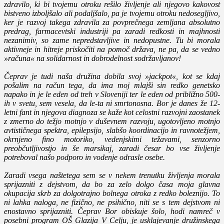
zdravilo, ki bi tvojemu otroku rešilo življenje ali njegovo kakovost
bistveno izboljšalo ali podaljšalo, pa je tvojemu otroku nedosegljivo,
ker je razvoj takega zdravila za povprečnega zemljana absolutno
predrag, farmacevtski industriji pa zaradi redkosti in majhnosti
nezanimiv, so zame nepredstavljive in nedopustne. Tu bi morala
aktivneje in hitreje priskočiti na pomoč država, ne pa, da se vedno
»računa« na solidarnost in dobrodelnost sodržavljanov!
Čeprav je tudi naša družina dobila svoj »jackpot«, kot se kdaj
pošalim na račun tega, da ima moj mlajši sin redko genetsko
napako in je le eden od treh v Sloveniji ter le eden od približno 500-
ih v svetu, sem vesela, da le-ta ni smrtonosna. Bor je danes že 12-
letni fant in njegova diagnoza se kaže kot celostni razvojni zaostanek
z zmerno do težjo motnjo v duševnem razvoju, ugotovljeno motnjo
avtističnega spektra, epilepsijo, slabšo koordinacijo in ravnotežjem,
okrnjeno fino motoriko, vedenjskimi težavami, senzorno
preobčutljivostjo in še marsikaj, zaradi česar bo vse življenje
potreboval našo podporo in vodenje odrasle osebe.
Zaradi vsega naštetega sem se v nekem trenutku življenja morala
sprijazniti z dejstvom, da bo za zelo dolgo časa moja glavna
okupacija skrb za dolgotrajno bolnega otroka z redko boleznijo. To
ni lahka naloga, ne fizično, ne psihično, niti se s tem dejstvom ni
enostavno sprijazniti. Čeprav Bor obiskuje šolo, hodi namreč v
posebni program OŠ Glazija V Celju, je usklajevanje družinskega