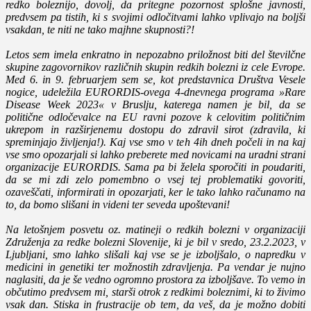
redko boleznijo, dovolj, da pritegne pozornost splošne javnosti,
predvsem pa tistih, ki s svojimi odločitvami lahko vplivajo na boljši
vsakdan, te niti ne tako majhne skupnosti?!
Letos sem imela enkratno in nepozabno priložnost biti del številčne
skupine zagovornikov različnih skupin redkih bolezni iz cele Evrope.
Med 6. in 9. februarjem sem se, kot predstavnica Društva Vesele
nogice, udeležila EURORDIS-ovega 4-dnevnega programa »Rare
Disease Week 2023« v Bruslju, katerega namen je bil, da se
politične odločevalce na EU ravni pozove k celovitim političnim
ukrepom in razširjenemu dostopu do zdravil sirot (zdravila, ki
spreminjajo življenja!). Kaj vse smo v teh 4ih dneh počeli in na kaj
vse smo opozarjali si lahko preberete med novicami na uradni strani
organizacije EURORDIS. Sama pa bi želela sporočiti in poudariti,
da se mi zdi zelo pomembno o vsej tej problematiki govoriti,
ozaveščati, informirati in opozarjati, ker le tako lahko računamo na
to, da bomo slišani in videni ter seveda upoštevani!
Na letošnjem posvetu oz. matineji o redkih bolezni v organizaciji
Združenja za redke bolezni Slovenije, ki je bil v sredo, 23.2.2023, v
Ljubljani, smo lahko slišali kaj vse se je izboljšalo, o napredku v
medicini in genetiki ter možnostih zdravljenja. Pa vendar je nujno
naglasiti, da je še vedno ogromno prostora za izboljšave. To vemo in
občutimo predvsem mi, starši otrok z redkimi boleznimi, ki to živimo
vsak dan. Stiska in frustracije ob tem, da veš, da je možno dobiti