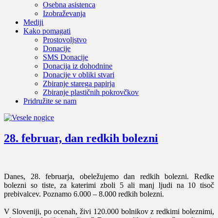
Osebna asistenca
Izobraževanja
Mediji
Kako pomagati
Prostovoljstvo
Donacije
SMS Donacije
Donacija iz dohodnine
Donacije v obliki stvari
Zbiranje starega papirja
Zbiranje plastičnih pokrovčkov
Pridružite se nam
28. februar, dan redkih bolezni
Danes, 28. februarja, obeležujemo dan redkih bolezni. Redke
bolezni so tiste, za katerimi zboli 5 ali manj ljudi na 10 tisoč
prebivalcev. Poznamo 6.000 – 8.000 redkih bolezni.
V Sloveniji, po ocenah, živi 120.000 bolnikov z redkimi boleznimi,