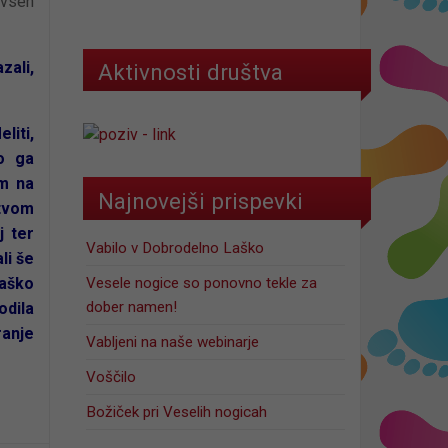
 vseh
zali,
Aktivnosti društva
liti,
mo ga
im na
Najnovejši prispevki
stvom
j ter
Vabilo v Dobrodelno Laško
li še
Vesele nogice so ponovno tekle za
Laško
dober namen!
odila
anje
Vabljeni na naše webinarje
Voščilo
Božiček pri Veselih nogicah