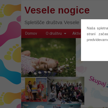
Vesele nogice
Spletišče društva Vesele nogice
Naša spletna
Domov
O društvu
Aktivnosti društva
strani zača
predvidevamo,