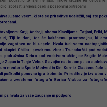
kem počastilo te izjemne ljudi, njihove družine ter delovanje
udijo izboljšati življenja oseb s posebnimi potrebami.
valjujemo vsem, ki ste se prireditve udeležili, saj ste poka
otrebami.
jcem: Katji, Andreji, obema Klavdijama, Tatjani, Eriki, Me
auri, Tiji in Hani, ter še kakšnemu prostovoljcu, ki s
cije zagotovo ne bi uspele.
Hvala tudi vsem nastopajoč
ni skupini Chillax, pevskemu zboru Trubadurčki pod vod
o, podružnica Debro pod vodstvom učiteljice Brigite Mule
e Zupan in Tanje Veber. S svojim nastopom pa so sodelova
vom mentoric Špele Medved in Kim Kern iz Glasbene šole 
di poškodbi ponovno igra trobento. Prireditev je izvrstno v
ašemu zvestemu fotografu Borisu Vrabcu za fotografir
 pa hvala za vaše zaupanje in podporo.