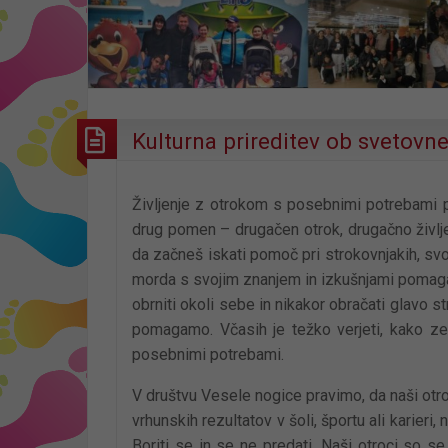
Kulturna prireditev ob svetovn
Življenje z otrokom s posebnimi potrebami 
drug pomen – drugačen otrok, drugačno življ
da začneš iskati pomoč pri strokovnjakih, svojih
morda s svojim znanjem in izkušnjami pomagaš
obrniti okoli sebe in nikakor obračati glavo st
pomagamo. Včasih je težko verjeti, kako ze
posebnimi potrebami.
V društvu Vesele nogice pravimo, da naši otr
vrhunskih rezultatov v šoli, športu ali karieri, 
Boriti se in se ne predati. Naši otroci so se 