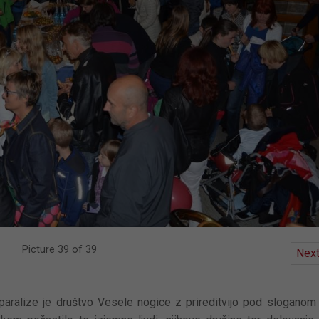
Picture 39 of 39
Nex
aralize je društvo Vesele nogice z prireditvijo pod sloganom