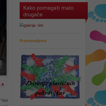
Kako pomagati malo
drugače
Prostovoljstvo
t ►
 “Naš