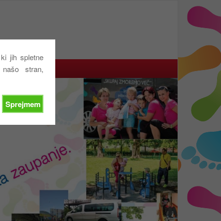
i jih spletne
te se nam
 našo stran,
Sprejmem