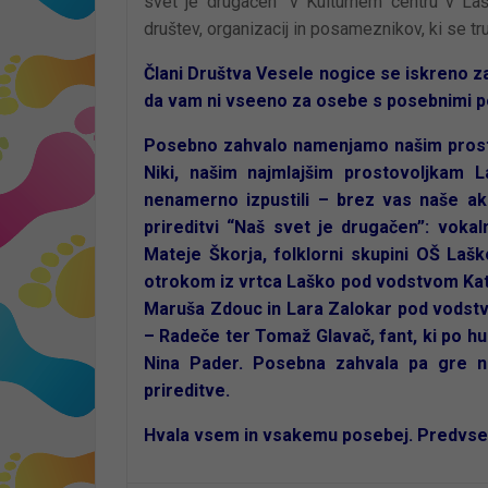
svet je drugačen” v Kulturnem centru v Laš
društev, organizacij in posameznikov, ki se tr
Člani Društva Vesele nogice se iskreno zah
da vam ni vseeno za osebe s posebnimi p
Posebno zahvalo namenjamo našim prostovol
Niki, našim najmlajšim prostovoljkam L
nenamerno izpustili – brez vas naše ak
prireditvi “Naš svet je drugačen”:
vokal
Mateje Škorja, folklorni skupini OŠ Lašk
otrokom iz vrtca Laško pod vodstvom Katj
Maruša Zdouc in Lara Zalokar pod vodst
– Radeče ter Tomaž Glavač, fant, ki po hu
Nina Pader. Posebna zahvala pa gre n
prireditve.
Hvala vsem in vsakemu posebej. Predvsem