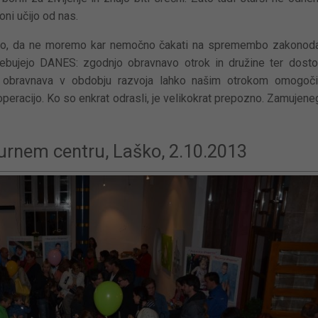
oni učijo od nas.
imo, da ne moremo kar nemočno čakati na spremembo zakonoda
trebujejo DANES: zgodnjo obravnavo otrok in družine ter dost
a obravnava v obdobju razvoja lahko našim otrokom omogoči
operacijo. Ko so enkrat odrasli, je velikokrat prepozno. Zamujene
turnem centru, Laško, 2.10.2013