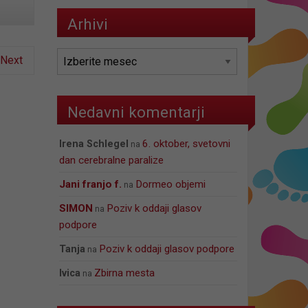
Arhivi
Arhivi
Next
Nedavni komentarji
6. oktober, svetovni
Irena Schlegel
na
dan cerebralne paralize
jani franjo f.
Dormeo objemi
na
SIMON
Poziv k oddaji glasov
na
podpore
Poziv k oddaji glasov podpore
Tanja
na
Zbirna mesta
Ivica
na