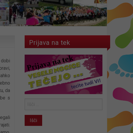
Prijava na tek
 dobi
ravi,
 lahko
rebno
tu, da
ebe s
egali
ajati.
hamo,