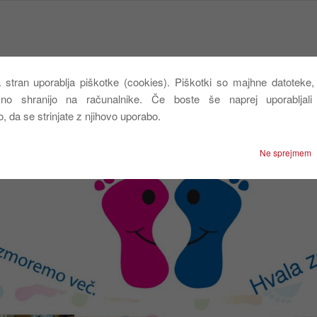
 stran uporablja piškotke (cookies). Piškotki so majhne datoteke, k
Spoznajte nas
Mediji
Kako pomagati
Pridruži
sno shranijo na računalnike. Če boste še naprej uporabljali
 da se strinjate z njihovo uporabo.
Ne sprejmem