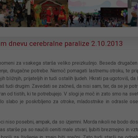
em dnevu cerebralne paralize 2.10.2013
pomeni za vsakega starša veliko preizkušnjo. Beseda drugačen
enje, drugačne potrebe. Nemoč pomagati lastnemu otroku, te prip
 bližnjih, prijateljih in tudi ostalih ljudeh. Hkrati pa ugotoviš, da
 tudi drugim. Zavedati se začneš, da nisi sam, ter, da se je pot
ran od tistih, ki te potrebujejo. V slogi je moč in zato smo na sve
lo slabo je poskrbljeno za otroke, mladostnike in odrasle os
oci niso posebni, ampak, da so izjemni. Morda nikoli ne bodo dos
nas starše pa so naučili ceniti male stvari, ljubiti brezmejno in vztr
borili za življenje in znajo biti srečni. Zato tudi starši ne odne