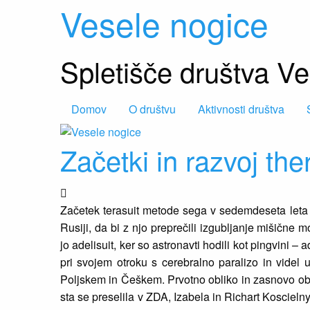
Vesele nogice
Spletišče društva V
Domov
O društvu
Aktivnosti društva
Začetki in razvoj the
Začetek terasuit metode sega v sedemdeseta leta p
Rusiji, da bi z njo preprečili izgubljanje mišične 
jo adelisuit, ker so astronavti hodili kot pingvini –
pri svojem otroku s cerebralno paralizo in videl u
Poljskem in Češkem. Prvotno obliko in zasnovo oblek
sta se preselila v ZDA, Izabela in Richart Koscieln