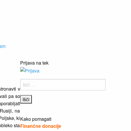
nam
Prijava na tek
Išči:
tronavti v
vali pa so
uporabljati
Rusiji, na
oljske, ki
Kako pomagati
obleko sta
Finančne donacije