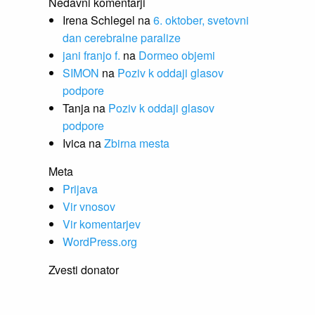
Nedavni komentarji
Irena Schlegel
na
6. oktober, svetovni
dan cerebralne paralize
jani franjo f.
na
Dormeo objemi
SIMON
na
Poziv k oddaji glasov
podpore
Tanja
na
Poziv k oddaji glasov
podpore
Ivica
na
Zbirna mesta
Meta
Prijava
Vir vnosov
Vir komentarjev
WordPress.org
Zvesti donator