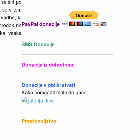
se širi po
a so v tem
 vadbo, ki
PayPal donacije
apredek ne
tka, vsaka
SMS Donacije
Donacija iz dohodnine
Donacije v obliki stvari
Kako pomagati malo drugače
Prostovoljstvo