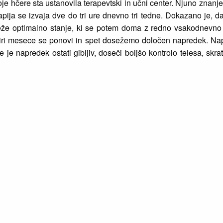
je hčere sta ustanovila terapevtski in učni center. Njuno znanje 
rapija se izvaja dve do tri ure dnevno tri tedne. Dokazano je, d
seže optimalno stanje, ki se potem doma z redno vsakodnevno
o štiri mesece se ponovi in spet dosežemo določen napredek. N
e napredek ostati gibljiv, doseči boljšo kontrolo telesa, skra