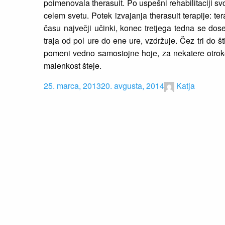
poimenovala therasuit. Po uspešni rehabilitaciji svo
celem svetu. Potek izvajanja therasuit terapije: te
času največji učinki, konec tretjega tedna se do
traja od pol ure do ene ure, vzdržuje. Čez tri d
pomeni vedno samostojne hoje, za nekatere otroke j
malenkost šteje.
25. marca, 2013
20. avgusta, 2014
Katja