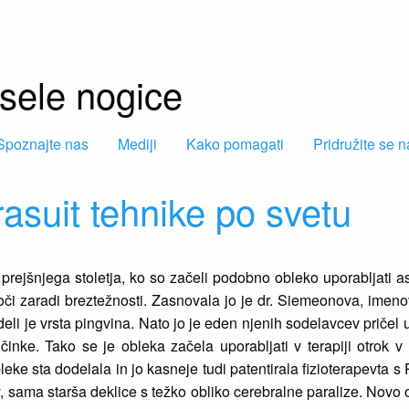
esele nogice
Spoznajte nas
Mediji
Kako pomagati
Pridružite se 
rasuit tehnike po svetu
rejšnjega stoletja, ko so začeli podobno obleko uporabljati as
moči zaradi breztežnosti. Zasnovala jo je dr. Siemeonova, imeno
 adeli je vrsta pingvina. Nato jo je eden njenih sodelavcev pričel 
činke. Tako se je obleka začela uporabljati v terapiji otrok v 
e sta dodelala in jo kasneje tudi patentirala fizioterapevta s P
y, sama starša deklice s težko obliko cerebralne paralize. Novo 