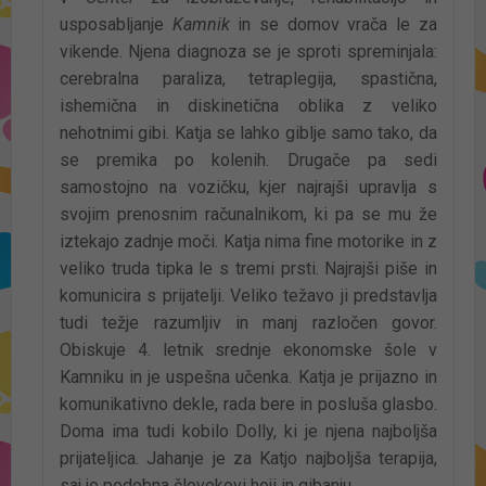
usposabljanje
Kamnik
in se domov vrača le za
vikende. Njena diagnoza se je sproti spreminjala:
cerebralna paraliza, tetraplegija, spastična,
ishemična in diskinetična oblika z veliko
nehotnimi gibi. Katja se lahko giblje samo tako, da
se premika po kolenih. Drugače pa sedi
samostojno na vozičku, kjer najrajši upravlja s
svojim prenosnim računalnikom, ki pa se mu že
iztekajo zadnje moči. Katja nima fine motorike in z
veliko truda tipka le s tremi prsti. Najrajši piše in
komunicira s prijatelji. Veliko težavo ji predstavlja
tudi težje razumljiv in manj razločen govor.
Obiskuje 4. letnik srednje ekonomske šole v
Kamniku in je uspešna učenka. Katja je prijazno in
komunikativno dekle, rada bere in posluša glasbo.
Doma ima tudi kobilo Dolly, ki je njena najboljša
prijateljica. Jahanje je za Katjo najboljša terapija,
saj je podobna človekovi hoji in gibanju.