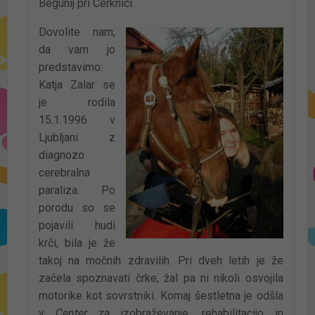
Begunij pri Cerknici.
Dovolite nam,
da vam jo
predstavimo:
Katja Zalar se
je rodila
15.1.1996 v
Ljubljani z
diagnozo
cerebralna
paraliza. Po
porodu so se
pojavili hudi
krči, bila je že
takoj na močnih zdravilih. Pri dveh letih je že
začela spoznavati črke, žal pa ni nikoli osvojila
motorike kot sovrstniki. Komaj šestletna je odšla
v
Center
za
izobraževanje, rehabilitacijo in