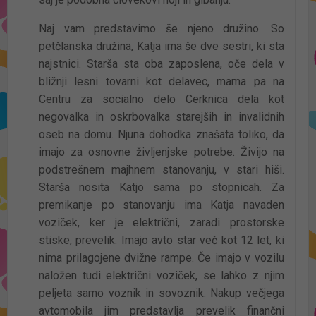
Naj vam predstavimo še njeno družino. So
petčlanska družina, Katja ima še dve sestri, ki sta
najstnici. Starša sta oba zaposlena, oče dela v
bližnji lesni tovarni kot delavec, mama pa na
Centru za socialno delo Cerknica dela kot
negovalka in oskrbovalka starejših in invalidnih
oseb na domu. Njuna dohodka znašata toliko, da
imajo za osnovne življenjske potrebe. Živijo na
podstrešnem majhnem stanovanju, v stari hiši.
Starša nosita Katjo sama po stopnicah. Za
premikanje po stanovanju ima Katja navaden
voziček, ker je električni, zaradi prostorske
stiske, prevelik. Imajo avto star več kot 12 let, ki
nima prilagojene dvižne rampe. Če imajo v vozilu
naložen tudi električni voziček, se lahko z njim
peljeta samo voznik in sovoznik. Nakup večjega
avtomobila jim predstavlja prevelik finančni