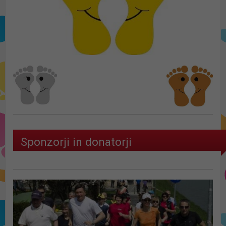
Sponzorji in donatorji