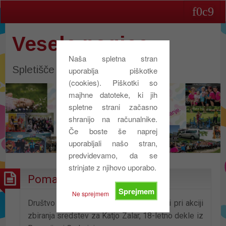
Vesele nogice
Naša spletna stran
Spletišče društva Vesele nogice
uporablja piškotke
(cookies). Piškotki so
majhne datoteke, ki jih
spletne strani začasno
shranijo na računalnike.
Če boste še naprej
uporabljali našo stran,
predvidevamo, da se
strinjate z njihovo uporabo.
Pomagali smo Katji Zalar!
Sprejmem
Ne sprejmem
Društvo Vesele nogice je pomagalo tudi pri akciji
zbiranja sredstev za Katjo Zalar, 18-letno dekle iz