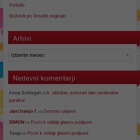
Voščilo
Božiček pri Veselih nogicah
Arhivi
Arhivi
Nedavni komentarji
6. oktober, svetovni dan cerebralne
Irena Schlegel
na
paralize
jani franjo f.
Dormeo objemi
na
SIMON
Poziv k oddaji glasov podpore
na
Poziv k oddaji glasov podpore
Tanja
na