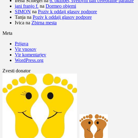
Irena Schlegel
na
6. oktober, svetovni dan cerebralne paralize
jani franjo f.
na
Dormeo objemi
SIMON
na
Poziv k oddaji glasov podpore
Tanja
na
Poziv k oddaji glasov podpore
Ivica
na
Zbirna mesta
Meta
Prijava
Vir vnosov
Vir komentarjev
WordPress.org
Zvesti donator