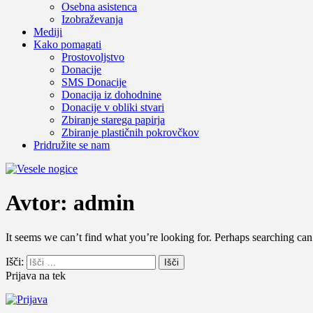
Osebna asistenca
Izobraževanja
Mediji
Kako pomagati
Prostovoljstvo
Donacije
SMS Donacije
Donacija iz dohodnine
Donacije v obliki stvari
Zbiranje starega papirja
Zbiranje plastičnih pokrovčkov
Pridružite se nam
Avtor:
admin
It seems we can’t find what you’re looking for. Perhaps searching can
Išči:
Prijava na tek