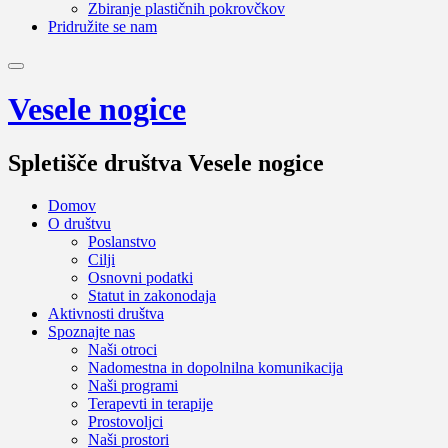
Zbiranje plastičnih pokrovčkov
Pridružite se nam
Vesele nogice
Spletišče društva Vesele nogice
Domov
O društvu
Poslanstvo
Cilji
Osnovni podatki
Statut in zakonodaja
Aktivnosti društva
Spoznajte nas
Naši otroci
Nadomestna in dopolnilna komunikacija
Naši programi
Terapevti in terapije
Prostovoljci
Naši prostori