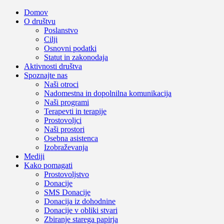
Domov
O društvu
Poslanstvo
Cilji
Osnovni podatki
Statut in zakonodaja
Aktivnosti društva
Spoznajte nas
Naši otroci
Nadomestna in dopolnilna komunikacija
Naši programi
Terapevti in terapije
Prostovoljci
Naši prostori
Osebna asistenca
Izobraževanja
Mediji
Kako pomagati
Prostovoljstvo
Donacije
SMS Donacije
Donacija iz dohodnine
Donacije v obliki stvari
Zbiranje starega papirja