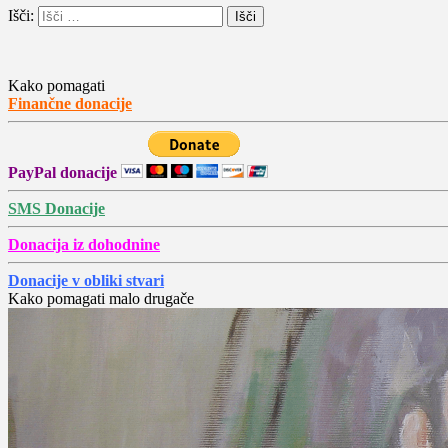
Išči:
Kako pomagati
Finančne donacije
PayPal donacije
SMS Donacije
Donacija iz dohodnine
Donacije v obliki stvari
Kako pomagati malo drugače