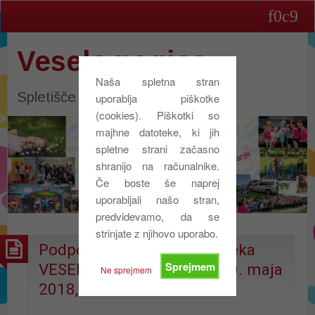
Vesele nogice
Naša spletna stran
Spletišče društva Vesele nogice
uporablja piškotke
(cookies). Piškotki so
majhne datoteke, ki jih
spletne strani začasno
shranijo na računalnike.
Če boste še naprej
uporabljali našo stran,
predvidevamo, da se
strinjate z njihovo uporabo.
Podporniki dobrodelnega teka
Sprejmem
VESELE NOGICE TEČEJO 20. maja
Ne sprejmem
2018, v LAŠKEM