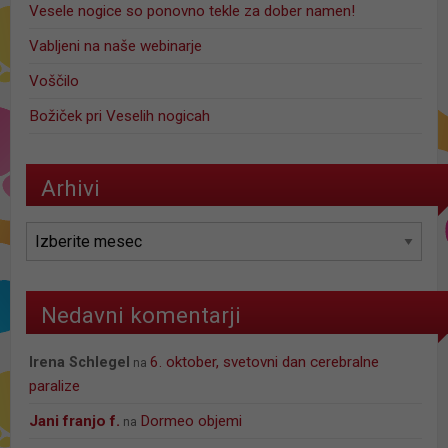
Vesele nogice so ponovno tekle za dober namen!
Vabljeni na naše webinarje
Voščilo
Božiček pri Veselih nogicah
Arhivi
Arhivi
Nedavni komentarji
6. oktober, svetovni dan cerebralne
Irena Schlegel
na
paralize
jani franjo f.
Dormeo objemi
na