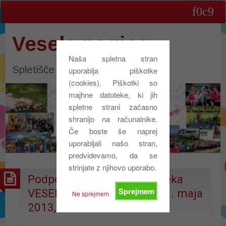
Vesele nogice
Naša spletna stran
Spletišče društva Vesele nogice
uporablja piškotke
(cookies). Piškotki so
majhne datoteke, ki jih
spletne strani začasno
shranijo na računalnike.
Če boste še naprej
uporabljali našo stran,
predvidevamo, da se
strinjate z njihovo uporabo.
Podporniki dobrodelnega teka
Sprejmem
VESELE NOGICE TEČEJO 21. maja
Ne sprejmem
2013, v LAŠKEM