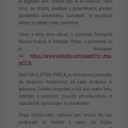
je zagodel dež, vendar nas to ni ustavilo. Tekli
smo, se družili, sladkali s palačinkami, gledali
gledališko predstavo, ustvarjali, si poslikali
obraz in cartali male zverinice.
Vtise s teka smo zbrali, s pomočjo fotografij
Borisa Vrabca in Matjaža Pinter, v posnetek, ki
je dostopen
na:
https://www.youtube.com/watch?v=Jtna-
hrCCIk
.
Reči NAJLEPŠA HVALA, je enostavno premalo,
da izrazimo hvaležnost za vašo podporo in
ljubezen. Celotni dogodek je bil, kot vsako leto,
izpeljan s pomočjo zvestih prostovoljcev in
radodarnih sponzorjev in donatorjev.
Dragi obiskovalci, nadvse nas veseli, da nas
podpirate in tečete z nami za boljšo