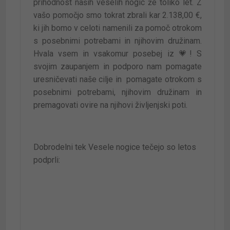
prihodnost naših veselih nogic že toliko let
. Z
vašo pomočjo smo tokrat zbrali kar 2.138,00 €,
ki jih bomo v celoti namenili za pomoč otrokom
s posebnimi potrebami in njihovim družinam.
Hvala vsem in vsakomur posebej iz
💗
!
S
svojim zaupanjem in podporo nam pomagate
uresničevati naše cilje in pomagate otrokom s
posebnimi potrebami, njihovim družinam in
premagovati ovire na njihovi življenjski poti.
Dobrodelni tek Vesele nogice tečejo so letos
podprli: