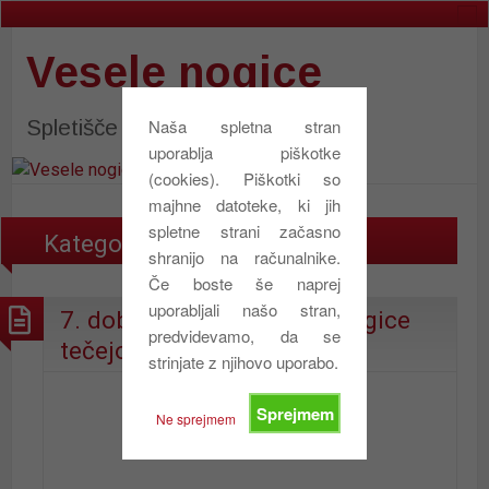
Vesele nogice
Spletišče društva Vesele nogice
Naša spletna stran
uporablja piškotke
(cookies). Piškotki so
majhne datoteke, ki jih
spletne strani začasno
Kategorija:
Arhiv 2020
shranijo na računalnike.
Če boste še naprej
uporabljali našo stran,
7. dobrodelni tek Vesele nogice
predvidevamo, da se
tečejo 2020
strinjate z njihovo uporabo.
Sprejmem
Ne sprejmem