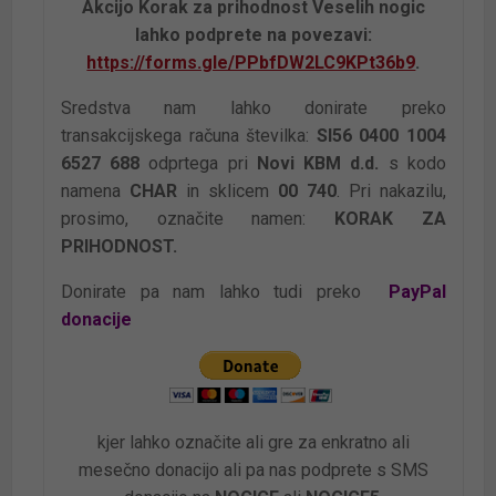
Akcijo Korak za prihodnost Veselih nogic
lahko
podprete
na
povezavi:
https://forms.gle/PPbfDW2LC9KPt36b9
.
Sredstva nam lahko donirate preko
transakcijskega računa številka:
SI56 0400 1004
6527 688
odprtega pri
Novi KBM d.d.
s kodo
namena
CHAR
in sklicem
00 740
. Pri nakazilu,
prosimo, označite namen:
KORAK ZA
PRIHODNOST.
Donirate pa nam lahko tudi preko
PayPal
donacije
kjer lahko označite ali gre za enkratno ali
mesečno donacijo
ali pa nas podprete s SMS