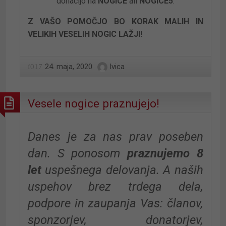
donacijo na
NOGICE
ali
NOGICE5
.
Z VAŠO POMOČJO BO KORAK MALIH IN
VELIKIH VESELIH NOGIC LAŽJI!
24. maja, 2020
Ivica
Vesele nogice praznujejo!
Danes je za nas prav poseben
dan. S ponosom
praznujemo 8
let
uspešnega delovanja. A naših
uspehov brez trdega dela,
podpore in zaupanja Vas: članov,
sponzorjev, donatorjev,