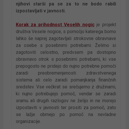
njihovi starši pa se za to ne bodo rabili
izpostavljati v javnosti.
Korak za prihodnost Veselih nogic
je projekt
društva Vesele nogice, s pomočjo katerega bomo
lahko še naprej zagotavljali strokovne obravnave
za osebe s posebnimi potrebami. Želimo si
zagotoviti celostno, predvsem pa dostopno
obravnavo otrok s posebnimi potrebami, ki vse
prepogosto ne pridejo do nujno potrebne pomoči
zaradi preobremenjenosti zdravstvenega
sistema ali celo zaradi pomanjkanja finančnih
sredstev. Vse večkrat se srečujemo z družinami,
ki nujno potrebujejo pomoč, vendar se zaradi
sramu ali drugih razlogov ne želijo in ne morejo
izpostaviti v javnosti ter prositi za pomoč, zato
se lažje obrnejo po pomoč na nevladne
organizacije.